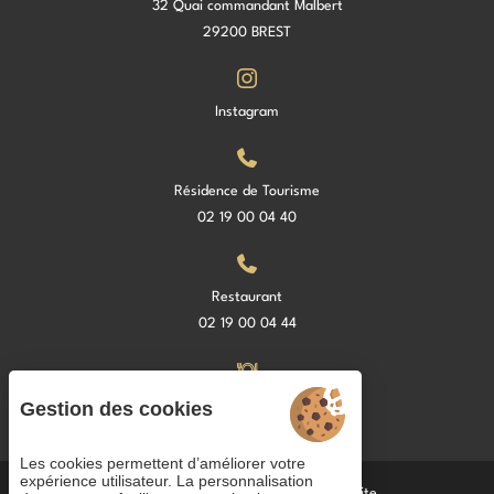
32 Quai commandant Malbert
29200 BREST
Instagram
Résidence de Tourisme
02 19 00 04 40
Restaurant
02 19 00 04 44
Restaurant La Croisette
Gestion des cookies
Les cookies permettent d’améliorer votre
expérience utilisateur. La personnalisation
Cookies
CGV
Mentions légales
Plan du site